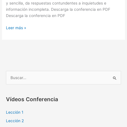
y sencilla, da respuestas contundentes a inquietudes e
información incompleta. Descarga la conferencia en PDF
Descarga la conferencia en PDF
Leer más »
B
u
s
Vídeos Conferencia
c
a
Lección 1
r
Lección 2
p