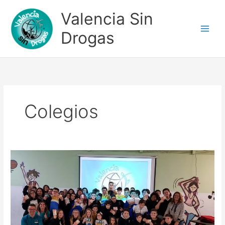
Ir
Valencia Sin
al
contenido
Drogas
Colegios
COLEGIO
ARGOS
9-
11-
18