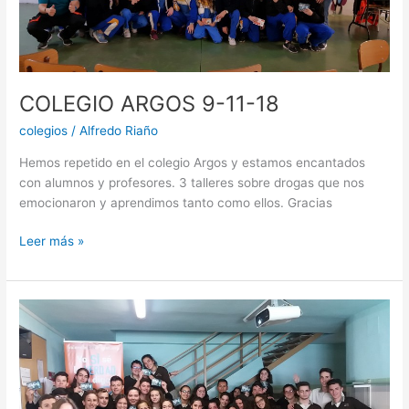
COLEGIO ARGOS 9-11-18
colegios
/
Alfredo Riaño
Hemos repetido en el colegio Argos y estamos encantados
con alumnos y profesores. 3 talleres sobre drogas que nos
emocionaron y aprendimos tanto como ellos. Gracias
Leer más »
Colegio
Argos