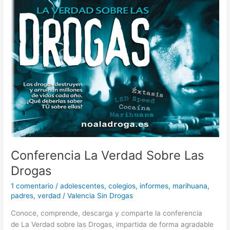
Conferencia
La
Verdad
Sobre
Las
Drogas
Conferencia La Verdad Sobre Las
Drogas
1 comentario
/
adolescentes
,
colegios
,
informes
,
marihuana
,
padres
,
verdad
/
Valencia Sin Drogas
Conoce, comprende, descarga y comparte la conferencia
de La Verdad sobre las Drogas, impartida de forma agradable