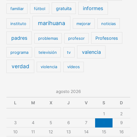
informes
gratuita
familiar
fútbol
marihuana
instituto
mejorar
noticias
padres
Profesores
problemas
profesor
valencia
programa
televisión
tv
verdad
violencia
vídeos
agosto 2026
L
M
X
J
V
S
D
1
2
3
4
5
6
7
8
9
10
11
12
13
14
15
16