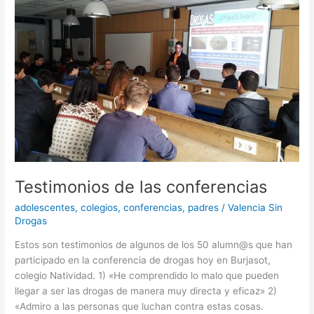
de
las
conferencias
Testimonios de las conferencias
adolescentes
,
colegios
,
conferencias
,
padres
/
Valencia Sin
Drogas
Estos son testimonios de algunos de los 50 alumn@s que han
participado en la conferencia de drogas hoy en Burjasot,
colegio Natividad. 1) «He comprendido lo malo que pueden
llegar a ser las drogas de manera muy directa y eficaz» 2)
«Admiro a las personas que luchan contra estas cosas.