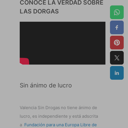
CONOCE LA VERDAD SOBRE
LAS DORGAS
Sin ánimo de lucro
Valencia Sin Drogas
no tiene ánimo de
lucro, es independiente y está adscrita
a
Fundación para una Europa Libre de