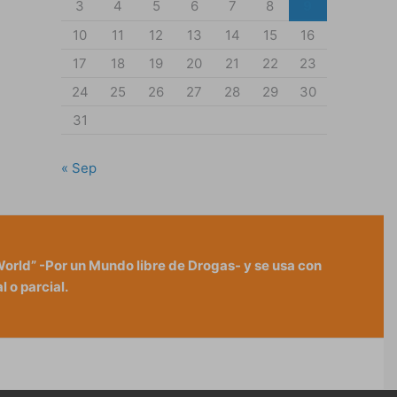
3
4
5
6
7
8
9
10
11
12
13
14
15
16
17
18
19
20
21
22
23
24
25
26
27
28
29
30
31
« Sep
World” -Por un Mundo libre de Drogas- y se usa con
 o parcial.