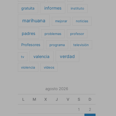
informes
gratuita
instituto
marihuana
mejorar
noticias
padres
problemas
profesor
Profesores
programa
televisión
verdad
valencia
tv
violencia
vídeos
agosto 2026
L
M
X
J
V
S
D
1
2