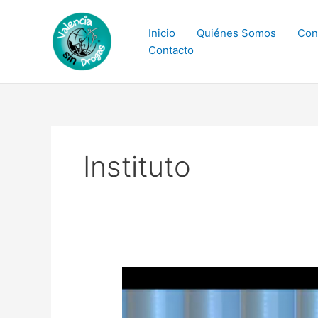
Ir
al
Inicio
Quiénes Somos
Con
contenido
Contacto
Instituto
Última
Entrevista
de