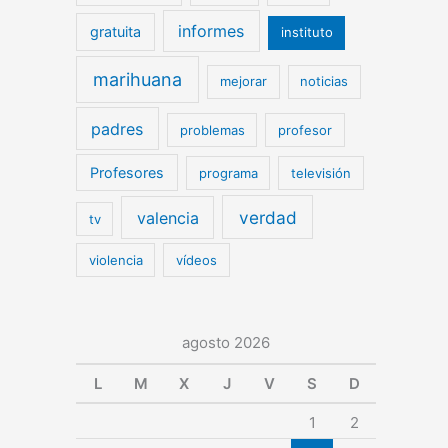
informes
gratuita
instituto
marihuana
mejorar
noticias
padres
problemas
profesor
Profesores
programa
televisión
verdad
valencia
tv
violencia
vídeos
agosto 2026
L
M
X
J
V
S
D
1
2