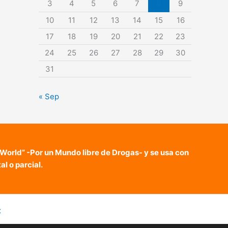
3
4
5
6
7
8
9
10
11
12
13
14
15
16
17
18
19
20
21
22
23
24
25
26
27
28
29
30
31
« Sep
 World” -Por un Mundo libre de Drogas- y se usa con
l o parcial.
x