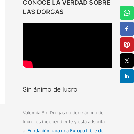
CONOCE LA VERDAD SOBRE
LAS DORGAS
Sin ánimo de lucro
Valencia Sin Drogas
no tiene ánimo de
lucro, es independiente y está adscrita
a
Fundación para una Europa Libre de