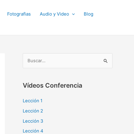
Fotografias
Audio y Video
Blog
B
u
s
Vídeos Conferencia
c
a
Lección 1
r
Lección 2
p
Lección 3
o
Lección 4
r