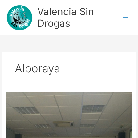
Ir
Valencia Sin
al
contenido
Drogas
Alboraya
En
Alboraya
UD