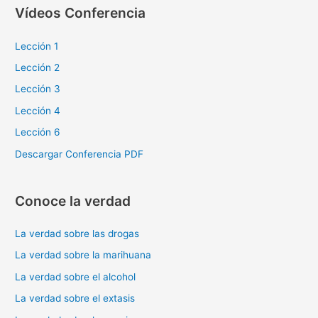
s
Vídeos Conferencia
c
a
Lección 1
r
Lección 2
p
Lección 3
o
Lección 4
r
Lección 6
:
Descargar Conferencia PDF
Conoce la verdad
La verdad sobre las drogas
La verdad sobre la marihuana
La verdad sobre el alcohol
La verdad sobre el extasis