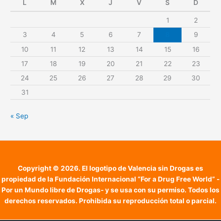
L
M
X
J
V
S
D
1
2
3
4
5
6
7
8
9
10
11
12
13
14
15
16
17
18
19
20
21
22
23
24
25
26
27
28
29
30
31
« Sep
Copyright © 2026. El logotipo de Valencia sin Drogas es
propiedad de la Fundación Internacional “For a Drug Free World” -
Por un Mundo libre de Drogas- y se usa con su permiso. Todos los
derechos reservados. Prohibida su reproducción total o parcial.