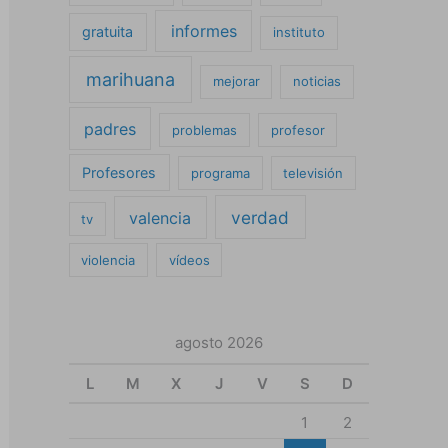
informes
gratuita
instituto
marihuana
mejorar
noticias
padres
problemas
profesor
Profesores
programa
televisión
verdad
valencia
tv
violencia
vídeos
agosto 2026
L
M
X
J
V
S
D
1
2