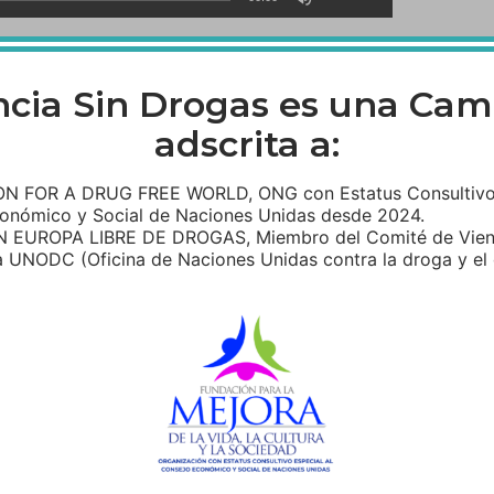
las
teclas
de
flecha
ncia Sin Drogas es una Ca
arriba/abajo
adscrita a:
para
107.1
aumentar
 FOR A DRUG FREE WORLD, ONG con Estatus Consultivo 
o
onómico y Social de Naciones Unidas desde 2024.
re el incremento del consumo de la Marihuana.
disminuir
 EUROPA LIBRE DE DROGAS, Miembro del Comité de Vien
el
 UNODC (Oficina de Naciones Unidas contra la droga y el 
Utiliza
volumen.
00:00
las
teclas
de
flecha
lizada a Alfredo Riaño de Valencia Sin Drogas, en
arriba/abajo
 de la verdad sobre las drogas.
para
aumentar
o