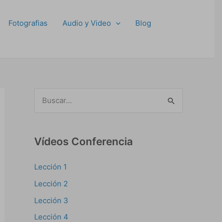
Fotografias
Audio y Video
Blog
B
u
s
Vídeos Conferencia
c
a
Lección 1
r
Lección 2
p
Lección 3
o
Lección 4
r