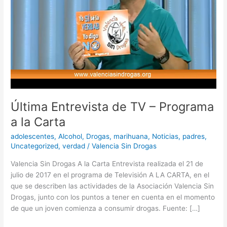
la
Carta
Última Entrevista de TV – Programa
a la Carta
adolescentes
,
Alcohol
,
Drogas
,
marihuana
,
Noticias
,
padres
,
Uncategorized
,
verdad
/
Valencia Sin Drogas
Valencia Sin Drogas A la Carta Entrevista realizada el 21 de
julio de 2017 en el programa de Televisión A LA CARTA, en el
que se describen las actividades de la Asociación Valencia Sin
Drogas, junto con los puntos a tener en cuenta en el momento
de que un joven comienza a consumir drogas. Fuente: […]