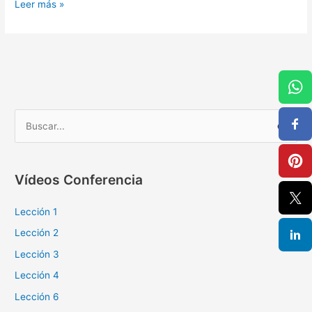
Leer más »
B
u
s
Vídeos Conferencia
c
a
Lección 1
r
Lección 2
p
Lección 3
o
Lección 4
r
Lección 6
: