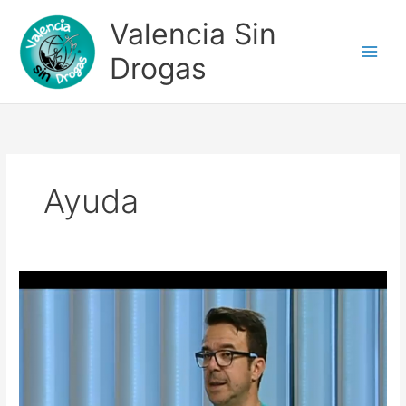
Ir
Valencia Sin
al
contenido
Drogas
Ayuda
Última
Entrevista
de
TV
–
Programa
a