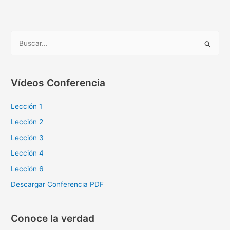
B
u
s
Vídeos Conferencia
c
a
Lección 1
r
Lección 2
p
Lección 3
o
Lección 4
r
Lección 6
:
Descargar Conferencia PDF
Conoce la verdad