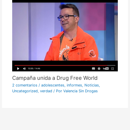
Campaña unida a Drug Free World
2 comentarios
/
adolescentes
,
informes
,
Noticias
,
Uncategorized
,
verdad
/ Por
Valencia Sin Drogas